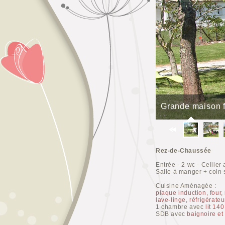
Grande maison f
Rez-de-Chaussée
Entrée - 2 wc - Cellier
Salle à manger + coin 
Cuisine Aménagée :
plaque induction, four,
lave-linge, réfrigérate
1 chambre avec
lit 140
SDB avec
baignoire e